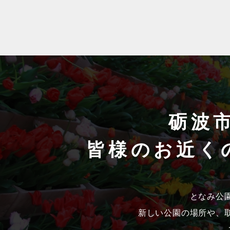
砺波
皆様のお近く
となみ公
新しい公園の場所や、