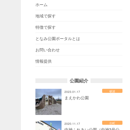
ホーム
地域で探す
特徴で探す
となみ公園ポータルとは
お問い合わせ
情報提供
公園紹介
砺波
2023.01.17
まえかわ公園
出町
2020.11.17
中神ふれあい公園（中神3号公