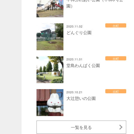
園）
出町
2020.11.02
どんぐり公園
出町
2020.11.01
堂島わんぱく公園
出町
2020.10.21
大辻憩いの公園
一覧を見る